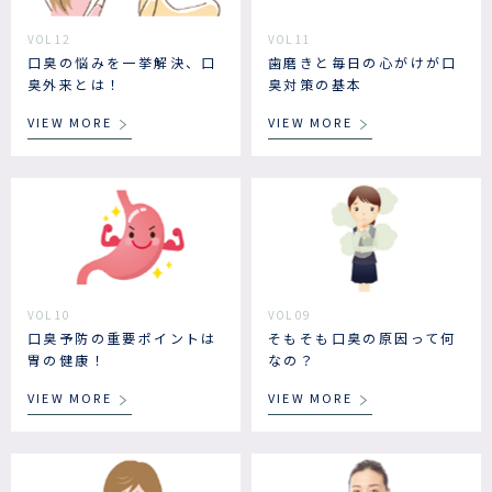
VOL 12
VOL 11
口臭の悩みを一挙解決、口
歯磨きと毎日の心がけが口
臭外来とは！
臭対策の基本
VIEW MORE
VIEW MORE
VOL 10
VOL 09
口臭予防の重要ポイントは
そもそも口臭の原因って何
胃の健康！
なの？
VIEW MORE
VIEW MORE