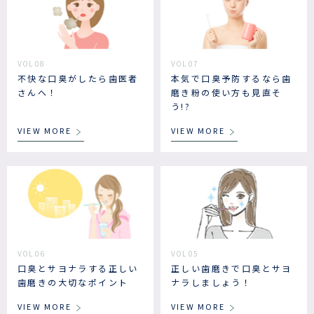
VOL 08
VOL 07
不快な口臭がしたら歯医者
本気で口臭予防するなら歯
さんへ！
磨き粉の使い方も見直そ
う!?
VIEW MORE
VIEW MORE
VOL 06
VOL 05
口臭とサヨナラする正しい
正しい歯磨きで口臭とサヨ
歯磨きの大切なポイント
ナラしましょう！
VIEW MORE
VIEW MORE